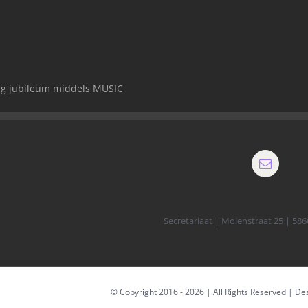
rig jubileum middels MUSIC
Secretariaat | Molenstraat 25 | 58
© Copyright 2016 -
2026 | All Rights Reserved | D