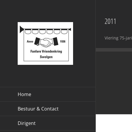
Ga
naar
2011
inhoud
Viering 75-ja
Home
Bestuur & Contact
Dirigent